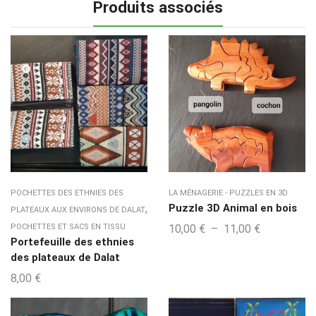
Produits associés
POCHETTES DES ETHNIES DES
LA MÉNAGERIE - PUZZLES EN 3D
,
Puzzle 3D Animal en bois
PLATEAUX AUX ENVIRONS DE DALAT
Plage
POCHETTES ET SACS EN TISSU
10,00
€
–
11,00
€
Portefeuille des ethnies
de
des plateaux de Dalat
prix :
8,00
€
10,00 €
à
11,00 €