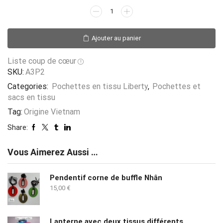
quantité
de
Pochette
Ajouter au panier
en
tissu
Liste coup de cœur
Liberty
SKU:
A3P2
-
Categories:
Pochettes en tissu Liberty
double
,
Pochettes et
sacs en tissu
zip
Tag:
Origine Vietnam
Share:
Vous Aimerez Aussi …
Pendentif corne de buffle Nhân
15,00
€
Lanterne avec deux tissus différents