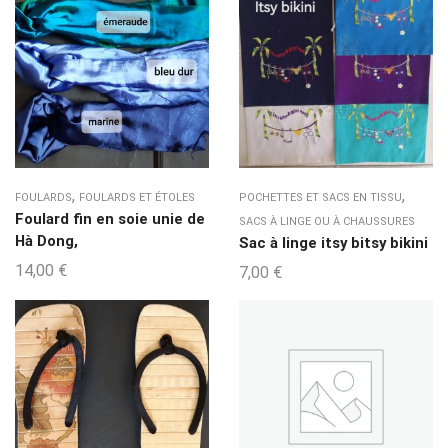
,
,
FOULARDS
FOULARDS ET ÉTOLES
POCHETTES ET SACS EN TISSU
Foulard fin en soie unie de
SACS À LINGE OU À CHAUSSURES
Hà Dong,
Sac à linge itsy bitsy bikini
14,00
€
7,00
€