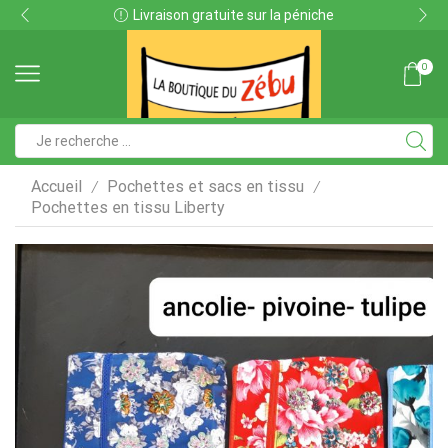
Livraison gratuite sur la péniche
0
Search
input
Accueil
Pochettes et sacs en tissu
/
/
Pochettes en tissu Liberty